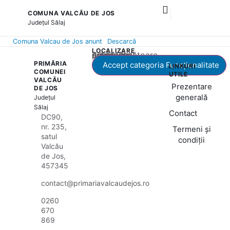
COMUNA VALCĂU DE JOS
Județul
Sălaj
Comuna Valcau de Jos anunt
Descarcă
LOCALIZARE
Acest conținut este blocat până când acceptați categoria corespunzătoare de cookie-uri.
PRIMĂRIA
Accept categoria Funcționalitate
LINKURI
COMUNEI
UTILE
VALCĂU
Prezentare
DE JOS
generală
Județul
Sălaj
Contact
DC90,
nr. 235,
Termeni și
satul
condiții
Valcău
de Jos,
457345
contact@primariavalcaudejos.ro
0260
670
869