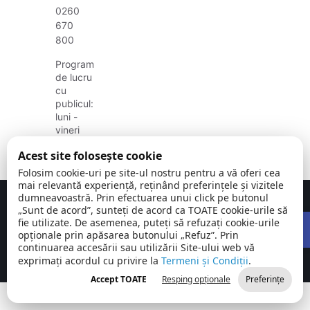
0260
670
800
Program
de lucru
cu
publicul:
luni -
vineri
08:00 -
Acest site folosește cookie
16:00
Folosim cookie-uri pe site-ul nostru pentru a vă oferi cea
mai relevantă experiență, reținând preferințele și vizitele
dumneavoastră. Prin efectuarea unui click pe butonul
Concept realizat de
Big Media Relații Publice SRL
„Sunt de acord”, sunteți de acord ca TOATE cookie-urile să
Open
fie utilizate. De asemenea, puteți să refuzați cookie-urile
Comuna Valcău
©
Toate
opționale prin apăsarea butonului „Refuz”. Prin
de Jos | Județul
2026
drepturile
continuarea accesării sau utilizării Site-ului web vă
Sălaj
rezervate
exprimați acordul cu privire la
Termeni și Condiții
.
Accept TOATE
Resping opționale
Preferințe