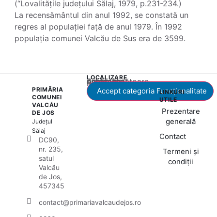
(“Lovalitățile județului Sălaj, 1979, p.231-234.)
La recensământul din anul 1992, se constată un
regres al populației față de anul 1979. În 1992
populația comunei Valcău de Sus era de 3599.
LOCALIZARE
Acest conținut este blocat până când acceptați categoria corespunzătoare de cookie-uri.
PRIMĂRIA
Accept categoria Funcționalitate
LINKURI
COMUNEI
UTILE
VALCĂU
Prezentare
DE JOS
generală
Județul
Sălaj
Contact
DC90,
nr. 235,
Termeni și
satul
condiții
Valcău
de Jos,
457345
contact@primariavalcaudejos.ro