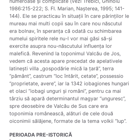
numeroase și complicate (vezi Trebici, Ghinoiu
1986:215-222; S. FI. Marian, Nașterea, 1995; 141-
144). Ele se practicau în situații în care părinților le
mureau mai multi copii sau în care nou născutul
era bolnav, în speranța că odată cu schimbarea
numelui spiritele rele nu-l vor mai găsi să-și
exercite asupra nou-născutului influența lor
malefică. Revenind la toponimul Valcău de Jos,
vedem că acesta apare precedat de apelativele
latinești villa „gospodărie mică la țară”, terra
“pământ”, castrum “loc întărit, cetate”, possessio
“proprietate, avere”, iar la 1342 iobagiones hungari
et olaci “iobagi unguri și români”, pentru ca mai
târziu să apară determinantul magyar “unguresc”,
spre deosebire de Valcău de Sus care era
toponimia românească, alături de cele două
oiconimii sălăjene, formate de la tema volkii “lup”.
PERIOADA PRE-ISTORICĂ