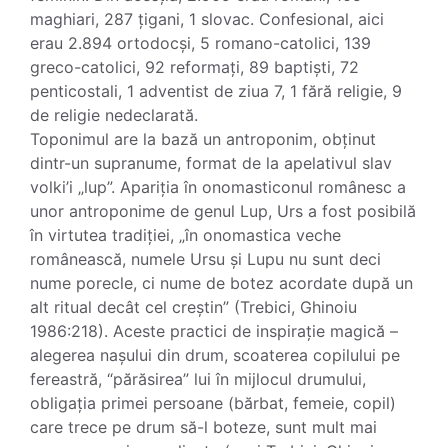
maghiari, 287 țigani, 1 slovac. Confesional, aici
erau 2.894 ortodocși, 5 romano-catolici, 139
greco-catolici, 92 reformați, 89 baptiști, 72
penticostali, 1 adventist de ziua 7, 1 fără religie, 9
de religie nedeclarată.
Toponimul are la bază un antroponim, obținut
dintr-un supranume, format de la apelativul slav
volki’i „lup”. Apariția în onomasticonul românesc a
unor antroponime de genul Lup, Urs a fost posibilă
în virtutea tradiției, „în onomastica veche
românească, numele Ursu și Lupu nu sunt deci
nume porecle, ci nume de botez acordate după un
alt ritual decât cel creștin” (Trebici, Ghinoiu
1986:218). Aceste practici de inspirație magică –
alegerea nașului din drum, scoaterea copilului pe
fereastră, “părăsirea” lui în mijlocul drumului,
obligația primei persoane (bărbat, femeie, copil)
care trece pe drum să-l boteze, sunt mult mai