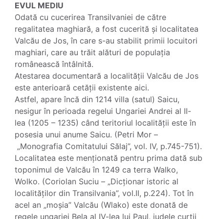
EVUL MEDIU
Odată cu cucerirea Transilvaniei de către
regalitatea maghiară, a fost cucerită și localitatea
Valcău de Jos, în care s-au stabilit primii locuitori
maghiari, care au trăit alături de populația
românească întâlnită.
Atestarea documentară a localității Valcău de Jos
este anterioară cetății existente aici.
Astfel, apare încă din 1214 villa (satul) Saicu,
nesigur în perioada regelui Ungariei Andrei al II-
lea (1205 – 1235) când teritoriul localității este în
posesia unui anume Saicu. (Petri Mor –
„Monografia Comitatului Sălaj”, vol. IV, p.745-751).
Localitatea este menționată pentru prima dată sub
toponimul de Valcău în 1249 ca terra Walko,
Wolko. (Coriolan Suciu – „Dicționar istoric al
localităților din Transilvania”, vol.II, p.224). Tot în
acel an „moșia” Valcău (Wlako) este donată de
regele ungariei Bela al IV-lea lui Paul, judele curții