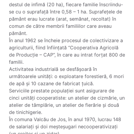
destul de infimă (20 ha), fiecare familie înscriindu-
se cu o suprafață între 0,58 – 1 ha. Suprafețele de
pământ erau lucrate (arat, semănat, recoltat) în
comun de către membrii familiilor care aveau
pământ.
În anul 1962 se încheie procesul de colectivizare a
agriculturii, fiind înființată “Cooperativa Agricolă
de Producție – CAP”, în care au intrat forțat 800 de
familii.
Activitatea industrială se desfășoară în
următoarele unități: o exploatare forestieră, 6 mori
de apă și 10 cazane de fabricat țuică.
Serviciile prestate populației sunt asigurare de
cinci unități cooperatiste: un atelier de cizmărie, un
atelier de tâmplărie, un atelier de fierărie și două
de tinichigerie.
În comuna Valcău de Jos, în anul 1970, lucrau 148
de salariați și doi meșteșugari necooperativizați
(un croitor și un zidar).