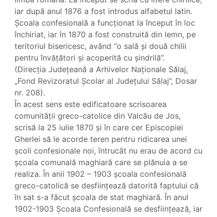
iar după anul 1876 a fost introdus alfabetul latin.
Școala confesională a funcționat la început în loc
închiriat, iar în 1870 a fost construită din lemn, pe
teritoriul bisericesc, având “o sală și două chilii
pentru învățători și acoperită cu șindrilă”.
(Direcția Județeană a Arhivelor Naționale Sălaj,
„Fond Revizoratul Școlar al Județului Sălaj”, Dosar
nr. 208).
În acest sens este edificatoare scrisoarea
comunității greco-catolice din Valcău de Jos,
scrisă la 25 iulie 1870 și în care cer Episcopiei
Gherlei să le acorde teren pentru ridicarea unei
școli confesionale noi, întrucât nu erau de acord cu
școala comunală maghiară care se plănuia a se
realiza. În anii 1902 – 1903 școala confesională
greco-catolică se desființează datorită faptului că
în sat s-a făcut școala de stat maghiară. În anul
1902-1903 Școala Confesională se desființează, iar