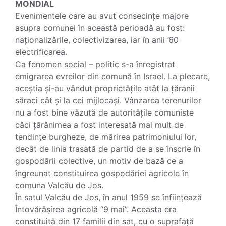
MONDIAL
Evenimentele care au avut consecințe majore
asupra comunei în această perioadă au fost:
naționalizările, colectivizarea, iar în anii ’60
electrificarea.
Ca fenomen social – politic s-a înregistrat
emigrarea evreilor din comună în Israel. La plecare,
aceștia și-au vândut proprietățile atât la țăranii
săraci cât și la cei mijlocași. Vânzarea terenurilor
nu a fost bine văzută de autoritățile comuniste
căci țărănimea a fost interesată mai mult de
tendințe burgheze, de mărirea patrimoniului lor,
decât de linia trasată de partid de a se înscrie în
gospodării colective, un motiv de bază ce a
îngreunat constituirea gospodăriei agricole în
comuna Valcău de Jos.
În satul Valcău de Jos, în anul 1959 se înființează
Întovărășirea agricolă “9 mai”. Aceasta era
constituită din 17 familii din sat, cu o suprafață