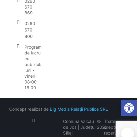
0260
670
869
0260
670
800
Program
de lucru
cu
publicul:
luni -
vineri
08:00 -
16:00
Open
Concept realizat de
Big Media Relații Publice SRL
Comuna Valcău
©
Toate
de Jos | Județul
2026
drepturile
Sălaj
rezervate
🍪