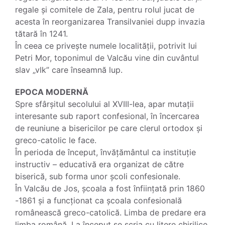
regale și comitele de Zala, pentru rolul jucat de
acesta în reorganizarea Transilvaniei dupp invazia
tătară în 1241.
În ceea ce privește numele localității, potrivit lui
Petri Mor, toponimul de Valcău vine din cuvântul
slav „vlk” care înseamnă lup.
EPOCA MODERNĂ
Spre sfârșitul secolului al XVIII-lea, apar mutații
interesante sub raport confesional, în încercarea
de reuniune a bisericilor pe care clerul ortodox și
greco-catolic le face.
În perioda de început, învățământul ca instituție
instructiv – educativă era organizat de către
biserică, sub forma unor școli confesionale.
În Valcău de Jos, școala a fost înființată prin 1860
-1861 și a funcționat ca școala confesională
românească greco-catolică. Limba de predare era
limba română. La început se scria cu litere chirilice,