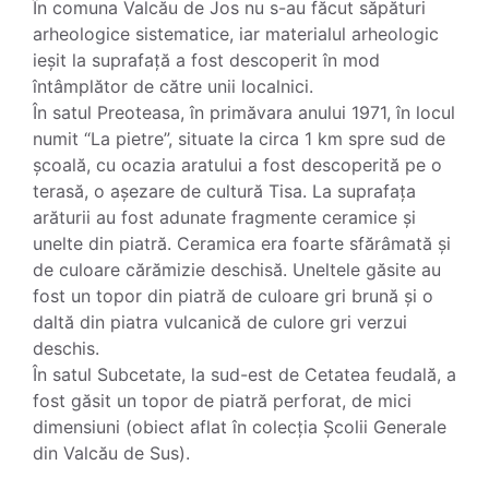
În comuna Valcău de Jos nu s-au făcut săpături
arheologice sistematice, iar materialul arheologic
ieșit la suprafață a fost descoperit în mod
întâmplător de către unii localnici.
În satul Preoteasa, în primăvara anului 1971, în locul
numit “La pietre”, situate la circa 1 km spre sud de
școală, cu ocazia aratului a fost descoperită pe o
terasă, o așezare de cultură Tisa. La suprafața
arăturii au fost adunate fragmente ceramice și
unelte din piatră. Ceramica era foarte sfărâmată și
de culoare cărămizie deschisă. Uneltele găsite au
fost un topor din piatră de culoare gri brună și o
daltă din piatra vulcanică de culore gri verzui
deschis.
În satul Subcetate, la sud-est de Cetatea feudală, a
fost găsit un topor de piatră perforat, de mici
dimensiuni (obiect aflat în colecția Școlii Generale
din Valcău de Sus).