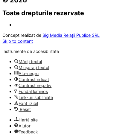
Toate drepturile rezervate
Concept realizat de
Big Media Relații Publice SRL
Skip to content
Instrumente de accesibilitate
Măriți textul
Micșorați textul
Alb-negru
Contrast ridicat
Contrast negativ
Fundal luminos
Link-uri subliniate
Font lizibil
Reset
Hartă site
Ajutor
Feedback