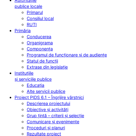
Autoritățile
publice locale
Primarul
Consiliul local
RUTI
Primăria
Conducerea
Organigrama
Componența
Programul de funcționare și de audiențe
Statul de funcții
Extrase din legislație
Instituțiile
și serviciile publice
Educația
Alte servicii publice
Proiect PIDS 6.1 – Îngrijire vârstnici
Descrierea proiectului
Obiective și activități
Grup țintă – criterii și selecție
Comunicare și evenimente
Proceduri și planuri
Rezultate proiect