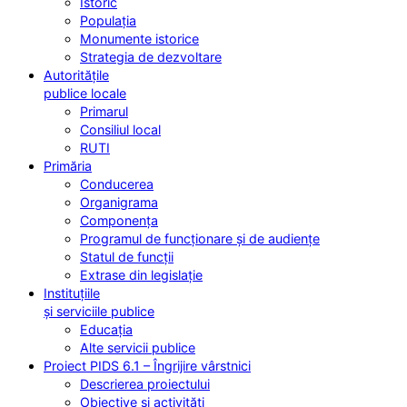
Istoric
Populația
Monumente istorice
Strategia de dezvoltare
Autoritățile
publice locale
Primarul
Consiliul local
RUTI
Primăria
Conducerea
Organigrama
Componența
Programul de funcționare și de audiențe
Statul de funcții
Extrase din legislație
Instituțiile
și serviciile publice
Educația
Alte servicii publice
Proiect PIDS 6.1 – Îngrijire vârstnici
Descrierea proiectului
Obiective și activități