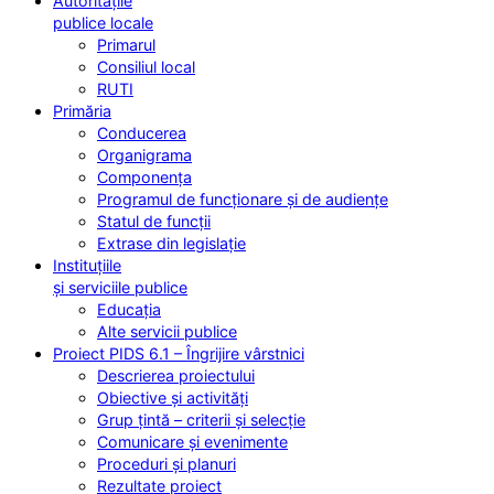
Autoritățile
publice locale
Primarul
Consiliul local
RUTI
Primăria
Conducerea
Organigrama
Componența
Programul de funcționare și de audiențe
Statul de funcții
Extrase din legislație
Instituțiile
și serviciile publice
Educația
Alte servicii publice
Proiect PIDS 6.1 – Îngrijire vârstnici
Descrierea proiectului
Obiective și activități
Grup țintă – criterii și selecție
Comunicare și evenimente
Proceduri și planuri
Rezultate proiect