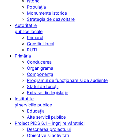
Istoric
Populația
Monumente istorice
Strategia de dezvoltare
Autoritățile
publice locale
Primarul
Consiliul local
RUTI
Primăria
Conducerea
Organigrama
Componența
Programul de funcționare și de audiențe
Statul de funcții
Extrase din legislație
Instituțiile
și serviciile publice
Educația
Alte servicii publice
Proiect PIDS 6.1 – Îngrijire vârstnici
Descrierea proiectului
Obiective și activități