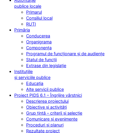
Autoritățile
publice locale
Primarul
Consiliul local
RUTI
Primăria
Conducerea
Organigrama
Componența
Programul de funcționare și de audiențe
Statul de funcții
Extrase din legislație
Instituțiile
și serviciile publice
Educația
Alte servicii publice
Proiect PIDS 6.1 – Îngrijire vârstnici
Descrierea proiectului
Obiective și activități
Grup țintă – criterii și selecție
Comunicare și evenimente
Proceduri și planuri
Rezultate proiect