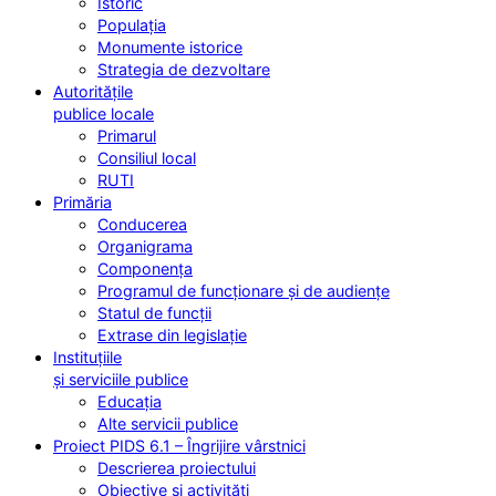
Istoric
Populația
Monumente istorice
Strategia de dezvoltare
Autoritățile
publice locale
Primarul
Consiliul local
RUTI
Primăria
Conducerea
Organigrama
Componența
Programul de funcționare și de audiențe
Statul de funcții
Extrase din legislație
Instituțiile
și serviciile publice
Educația
Alte servicii publice
Proiect PIDS 6.1 – Îngrijire vârstnici
Descrierea proiectului
Obiective și activități