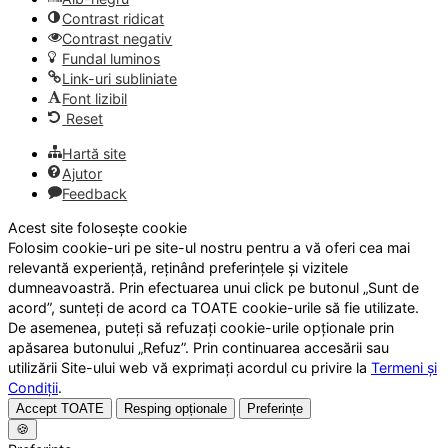
Contrast ridicat
Contrast negativ
Fundal luminos
Link-uri subliniate
Font lizibil
Reset
Hartă site
Ajutor
Feedback
Acest site folosește cookie
Folosim cookie-uri pe site-ul nostru pentru a vă oferi cea mai
relevantă experiență, reținând preferințele și vizitele
dumneavoastră. Prin efectuarea unui click pe butonul „Sunt de
acord”, sunteți de acord ca TOATE cookie-urile să fie utilizate.
De asemenea, puteți să refuzați cookie-urile opționale prin
apăsarea butonului „Refuz”. Prin continuarea accesării sau
utilizării Site-ului web vă exprimați acordul cu privire la
Termeni și
Condiții
.
Accept TOATE
Resping opționale
Preferințe
🍪