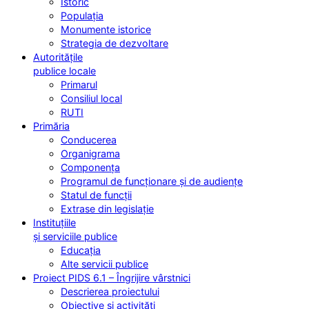
Istoric
Populația
Monumente istorice
Strategia de dezvoltare
Autoritățile
publice locale
Primarul
Consiliul local
RUTI
Primăria
Conducerea
Organigrama
Componența
Programul de funcționare și de audiențe
Statul de funcții
Extrase din legislație
Instituțiile
și serviciile publice
Educația
Alte servicii publice
Proiect PIDS 6.1 – Îngrijire vârstnici
Descrierea proiectului
Obiective și activități