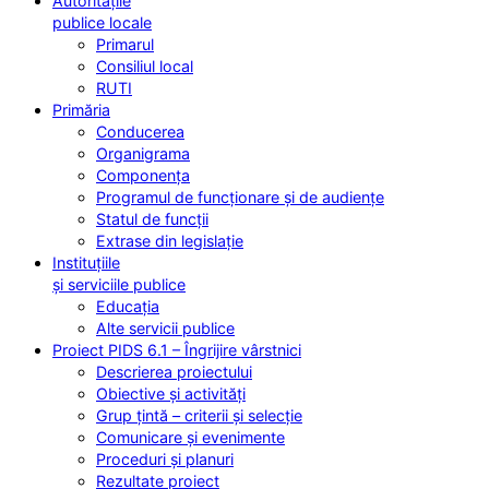
Autoritățile
publice locale
Primarul
Consiliul local
RUTI
Primăria
Conducerea
Organigrama
Componența
Programul de funcționare și de audiențe
Statul de funcții
Extrase din legislație
Instituțiile
și serviciile publice
Educația
Alte servicii publice
Proiect PIDS 6.1 – Îngrijire vârstnici
Descrierea proiectului
Obiective și activități
Grup țintă – criterii și selecție
Comunicare și evenimente
Proceduri și planuri
Rezultate proiect