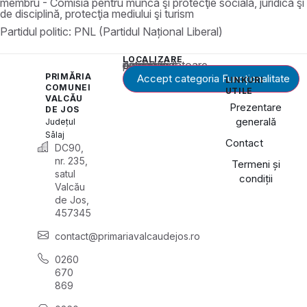
membru - Comisia pentru muncă şi protecţie socială, juridică şi
de disciplină, protecţia mediului şi turism
Partidul politic:
PNL (Partidul Național Liberal)
LOCALIZARE
Acest conținut este blocat până când acceptați categoria corespunzătoare de cookie-uri.
PRIMĂRIA
Accept categoria Funcționalitate
LINKURI
COMUNEI
UTILE
VALCĂU
Prezentare
DE JOS
generală
Județul
Sălaj
Contact
DC90,
nr. 235,
Termeni și
satul
condiții
Valcău
de Jos,
457345
contact@primariavalcaudejos.ro
0260
670
869