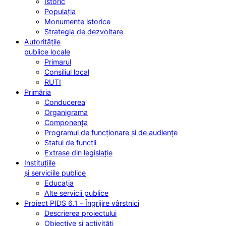
Istoric
Populația
Monumente istorice
Strategia de dezvoltare
Autoritățile
publice locale
Primarul
Consiliul local
RUTI
Primăria
Conducerea
Organigrama
Componența
Programul de funcționare și de audiențe
Statul de funcții
Extrase din legislație
Instituțiile
și serviciile publice
Educația
Alte servicii publice
Proiect PIDS 6.1 – Îngrijire vârstnici
Descrierea proiectului
Obiective și activități