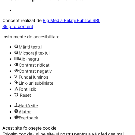
Concept realizat de
Big Media Relații Publice SRL
Skip to content
Instrumente de accesibilitate
Măriți textul
Micșorați textul
Alb-negru
Contrast ridicat
Contrast negativ
Fundal luminos
Link-uri subliniate
Font lizibil
Reset
Hartă site
Ajutor
Feedback
Acest site folosește cookie
Folosim cookie-uri pe site-ul nostru pentru a vă oferi cea mai