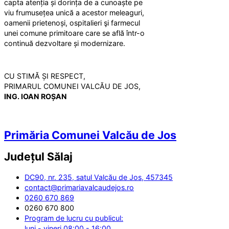
capta atenția și dorința de a cunoaște pe
viu frumusețea unică a acestor meleaguri,
oamenii prietenoși, ospitalieri şi farmecul
unei comune primitoare care se află într-o
continuă dezvoltare și modernizare.
CU STIMĂ ȘI RESPECT,
PRIMARUL COMUNEI VALCĂU DE JOS,
ING. IOAN ROȘAN
Primăria Comunei Valcău de Jos
Județul
Sălaj
DC90, nr. 235, satul Valcău de Jos, 457345
contact@primariavalcaudejos.ro
0260 670 869
0260 670 800
Program de lucru cu publicul:
luni - vineri 08:00 - 16:00