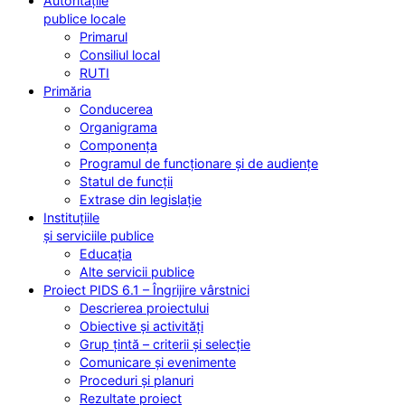
Autoritățile
publice locale
Primarul
Consiliul local
RUTI
Primăria
Conducerea
Organigrama
Componența
Programul de funcționare și de audiențe
Statul de funcții
Extrase din legislație
Instituțiile
și serviciile publice
Educația
Alte servicii publice
Proiect PIDS 6.1 – Îngrijire vârstnici
Descrierea proiectului
Obiective și activități
Grup țintă – criterii și selecție
Comunicare și evenimente
Proceduri și planuri
Rezultate proiect