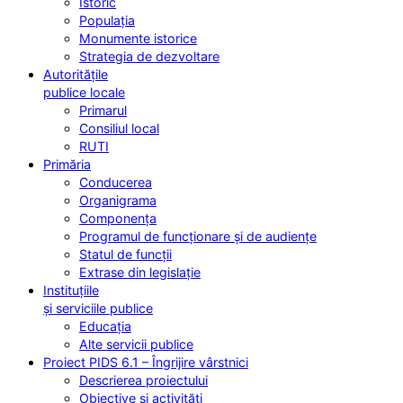
Istoric
Populația
Monumente istorice
Strategia de dezvoltare
Autoritățile
publice locale
Primarul
Consiliul local
RUTI
Primăria
Conducerea
Organigrama
Componența
Programul de funcționare și de audiențe
Statul de funcții
Extrase din legislație
Instituțiile
și serviciile publice
Educația
Alte servicii publice
Proiect PIDS 6.1 – Îngrijire vârstnici
Descrierea proiectului
Obiective și activități