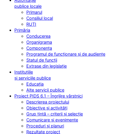
Autoritățile
publice locale
Primarul
Consiliul local
RUTI
Primăria
Conducerea
Organigrama
Componența
Programul de funcționare și de audiențe
Statul de funcții
Extrase din legislație
Instituțiile
și serviciile publice
Educația
Alte servicii publice
Proiect PIDS 6.1 – Îngrijire vârstnici
Descrierea proiectului
Obiective și activități
Grup țintă – criterii și selecție
Comunicare și evenimente
Proceduri și planuri
Rezultate proiect