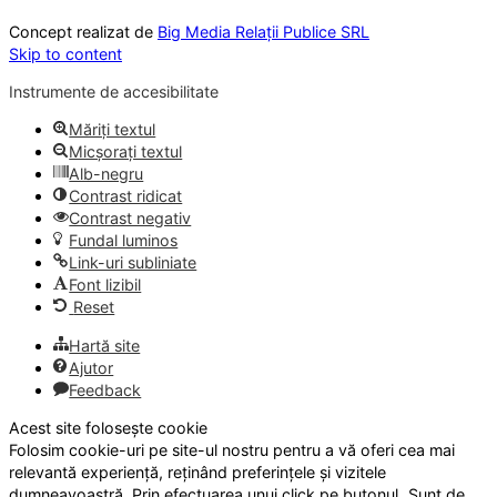
Concept realizat de
Big Media Relații Publice SRL
Skip to content
Instrumente de accesibilitate
Măriți textul
Micșorați textul
Alb-negru
Contrast ridicat
Contrast negativ
Fundal luminos
Link-uri subliniate
Font lizibil
Reset
Hartă site
Ajutor
Feedback
Acest site folosește cookie
Folosim cookie-uri pe site-ul nostru pentru a vă oferi cea mai
relevantă experiență, reținând preferințele și vizitele
dumneavoastră. Prin efectuarea unui click pe butonul „Sunt de