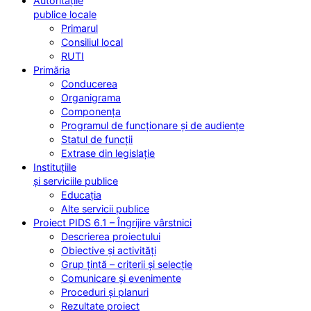
Autoritățile
publice locale
Primarul
Consiliul local
RUTI
Primăria
Conducerea
Organigrama
Componența
Programul de funcționare și de audiențe
Statul de funcții
Extrase din legislație
Instituțiile
și serviciile publice
Educația
Alte servicii publice
Proiect PIDS 6.1 – Îngrijire vârstnici
Descrierea proiectului
Obiective și activități
Grup țintă – criterii și selecție
Comunicare și evenimente
Proceduri și planuri
Rezultate proiect