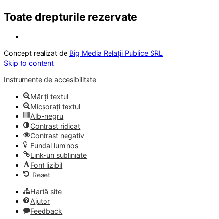
Toate drepturile rezervate
Concept realizat de
Big Media Relații Publice SRL
Skip to content
Instrumente de accesibilitate
Măriți textul
Micșorați textul
Alb-negru
Contrast ridicat
Contrast negativ
Fundal luminos
Link-uri subliniate
Font lizibil
Reset
Hartă site
Ajutor
Feedback