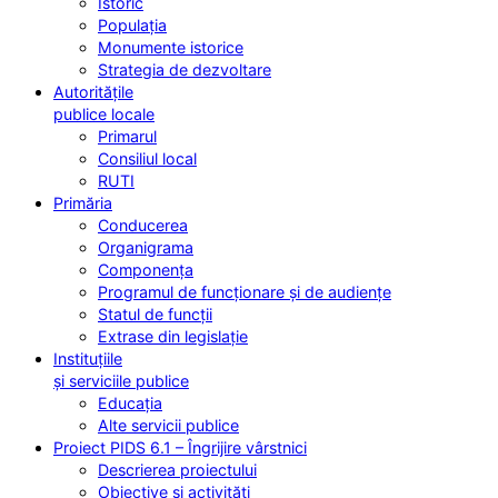
Istoric
Populația
Monumente istorice
Strategia de dezvoltare
Autoritățile
publice locale
Primarul
Consiliul local
RUTI
Primăria
Conducerea
Organigrama
Componența
Programul de funcționare și de audiențe
Statul de funcții
Extrase din legislație
Instituțiile
și serviciile publice
Educația
Alte servicii publice
Proiect PIDS 6.1 – Îngrijire vârstnici
Descrierea proiectului
Obiective și activități