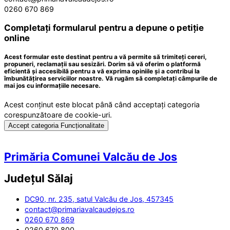
0260 670 869
Completați formularul pentru a depune o petiție
online
Acest formular este destinat pentru a vă permite să trimiteți cereri,
propuneri, reclamații sau sesizări. Dorim să vă oferim o platformă
eficientă și accesibilă pentru a vă exprima opiniile și a contribui la
îmbunătățirea serviciilor noastre. Vă rugăm să completați câmpurile de
mai jos cu informațiile necesare.
Acest conținut este blocat până când acceptați categoria
corespunzătoare de cookie-uri.
Accept categoria Funcționalitate
Primăria Comunei Valcău de Jos
Județul
Sălaj
DC90, nr. 235, satul Valcău de Jos, 457345
contact@primariavalcaudejos.ro
0260 670 869
0260 670 800