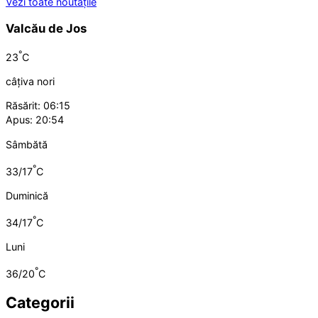
Vezi toate noutățile
Valcău de Jos
°
23
C
câțiva nori
Răsărit: 06:15
Apus: 20:54
Sâmbătă
°
33/17
C
Duminică
°
34/17
C
Luni
°
36/20
C
Categorii