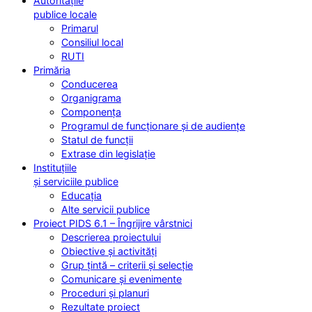
Autoritățile
publice locale
Primarul
Consiliul local
RUTI
Primăria
Conducerea
Organigrama
Componența
Programul de funcționare și de audiențe
Statul de funcții
Extrase din legislație
Instituțiile
și serviciile publice
Educația
Alte servicii publice
Proiect PIDS 6.1 – Îngrijire vârstnici
Descrierea proiectului
Obiective și activități
Grup țintă – criterii și selecție
Comunicare și evenimente
Proceduri și planuri
Rezultate proiect