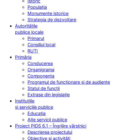
Istoric
Populația
Monumente istorice
Strategia de dezvoltare
Autoritățile
publice locale
Primarul
Consiliul local
RUTI
Primăria
Conducerea
Organigrama
Componența
Programul de funcționare și de audiențe
Statul de funcții
Extrase din legislație
Instituțiile
și serviciile publice
Educația
Alte servicii publice
Proiect PIDS 6.1 – Îngrijire vârstnici
Descrierea proiectului
Obiective și activități