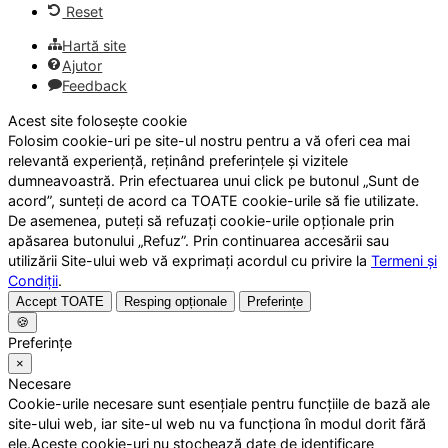
Reset
Hartă site
Ajutor
Feedback
Acest site folosește cookie
Folosim cookie-uri pe site-ul nostru pentru a vă oferi cea mai
relevantă experiență, reținând preferințele și vizitele
dumneavoastră. Prin efectuarea unui click pe butonul „Sunt de
acord”, sunteți de acord ca TOATE cookie-urile să fie utilizate.
De asemenea, puteți să refuzați cookie-urile opționale prin
apăsarea butonului „Refuz”. Prin continuarea accesării sau
utilizării Site-ului web vă exprimați acordul cu privire la
Termeni și
Condiții
.
Accept TOATE
Resping opționale
Preferințe
🍪
Preferințe
×
Necesare
Cookie-urile necesare sunt esențiale pentru funcțiile de bază ale
site-ului web, iar site-ul web nu va funcționa în modul dorit fără
ele.Aceste cookie-uri nu stochează date de identificare