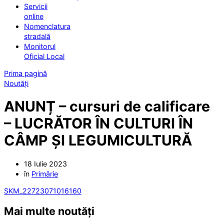
Servicii
online
Nomenclatura
stradală
Monitorul
Oficial Local
Prima pagină
Noutăți
ANUNȚ – cursuri de calificare
– LUCRĂTOR ÎN CULTURI ÎN
CÂMP ȘI LEGUMICULTURĂ
18 Iulie 2023
în
Primărie
SKM_22723071016160
Mai multe noutăți