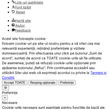
Link-uri subliniate
Font lizibil
Reset
Hartă site
Ajutor
Feedback
Acest site folosește cookie
Folosim cookie-uri pe site-ul nostru pentru a vă oferi cea mai
relevantă experiență, reținând preferințele și vizitele
dumneavoastră. Prin efectuarea unui click pe butonul „Sunt de
acord”, sunteți de acord ca TOATE cookie-urile să fie utilizate.
De asemenea, puteți să refuzați cookie-urile opționale prin
apăsarea butonului „Refuz”. Prin continuarea accesării sau
utilizării Site-ului web vă exprimați acordul cu privire la
Termeni și
Condiții
.
Accept TOATE
Resping opționale
Preferințe
🍪
Preferințe
×
Necesare
Cookie-urile necesare sunt esențiale pentru funcțiile de bază ale