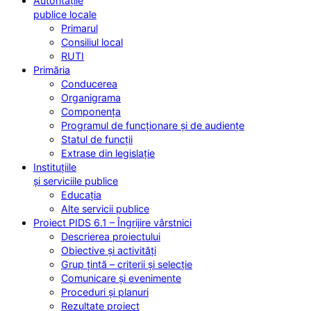
Autoritățile
publice locale
Primarul
Consiliul local
RUTI
Primăria
Conducerea
Organigrama
Componența
Programul de funcționare și de audiențe
Statul de funcții
Extrase din legislație
Instituțiile
și serviciile publice
Educația
Alte servicii publice
Proiect PIDS 6.1 – Îngrijire vârstnici
Descrierea proiectului
Obiective și activități
Grup țintă – criterii și selecție
Comunicare și evenimente
Proceduri și planuri
Rezultate proiect