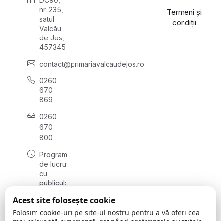
DC90,
nr. 235,
Termeni și
satul
condiții
Valcău
de Jos,
457345
contact@primariavalcaudejos.ro
0260
670
869
0260
670
800
Program
de lucru
cu
publicul:
luni -
Acest site folosește cookie
vineri
08:00 -
Folosim cookie-uri pe site-ul nostru pentru a vă oferi cea
16:00