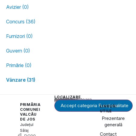
Avizier (0)
Concurs (36)
Furnizori (0)
Guvern (0)
Primărie (0)
Vânzare (31)
LOCALIZARE
Acest conținut este blocat până când acceptați categoria corespunzătoare de cookie-uri.
PRIMĂRIA
Accept categoria Funcționalitate
LINKURI
COMUNEI
UTILE
VALCĂU
Prezentare
DE JOS
generală
Județul
Sălaj
Contact