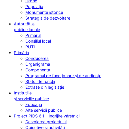
Istoric
Populația
Monumente istorice
Strategia de dezvoltare
Autoritățile
publice locale
Primarul
Consiliul local
RUTI
Primăria
Conducerea
Organigrama
Componența
Programul de funcționare și de audiențe
Statul de funcții
Extrase din legislație
Instituțiile
și serviciile publice
Educația
Alte servicii publice
Proiect PIDS 6.1 – Îngrijire vârstnici
Descrierea proiectului
Obiective și activități