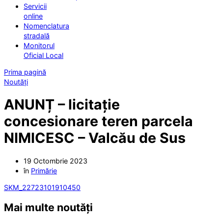
Servicii
online
Nomenclatura
stradală
Monitorul
Oficial Local
Prima pagină
Noutăți
ANUNȚ – licitație
concesionare teren parcela
NIMICESC – Valcău de Sus
19 Octombrie 2023
în
Primărie
SKM_22723101910450
Mai multe noutăți