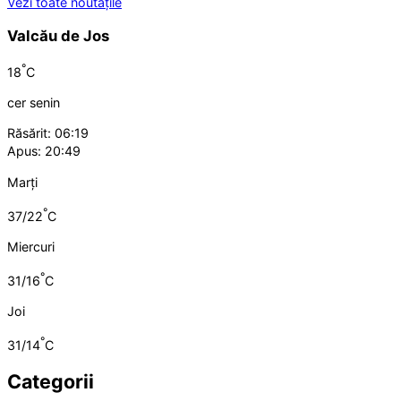
Vezi toate noutățile
Valcău de Jos
°
18
C
cer senin
Răsărit: 06:19
Apus: 20:49
Marți
°
37/22
C
Miercuri
°
31/16
C
Joi
°
31/14
C
Categorii