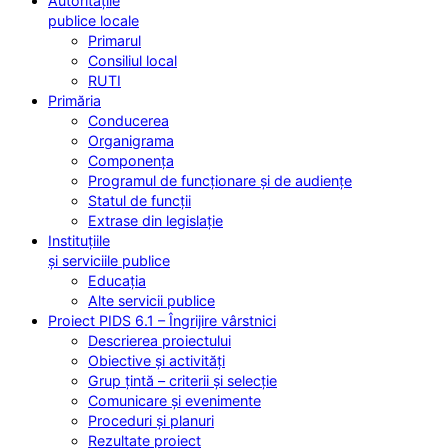
Autoritățile
publice locale
Primarul
Consiliul local
RUTI
Primăria
Conducerea
Organigrama
Componența
Programul de funcționare și de audiențe
Statul de funcții
Extrase din legislație
Instituțiile
și serviciile publice
Educația
Alte servicii publice
Proiect PIDS 6.1 – Îngrijire vârstnici
Descrierea proiectului
Obiective și activități
Grup țintă – criterii și selecție
Comunicare și evenimente
Proceduri și planuri
Rezultate proiect