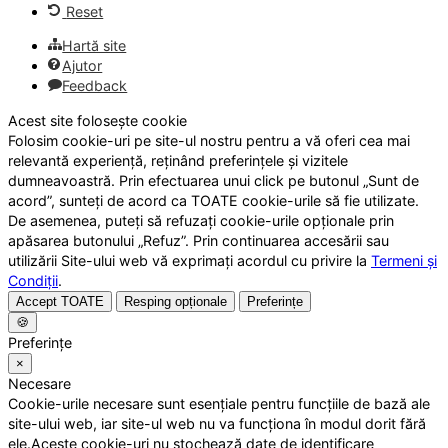
Reset
Hartă site
Ajutor
Feedback
Acest site folosește cookie
Folosim cookie-uri pe site-ul nostru pentru a vă oferi cea mai
relevantă experiență, reținând preferințele și vizitele
dumneavoastră. Prin efectuarea unui click pe butonul „Sunt de
acord”, sunteți de acord ca TOATE cookie-urile să fie utilizate.
De asemenea, puteți să refuzați cookie-urile opționale prin
apăsarea butonului „Refuz”. Prin continuarea accesării sau
utilizării Site-ului web vă exprimați acordul cu privire la
Termeni și
Condiții
.
Accept TOATE
Resping opționale
Preferințe
🍪
Preferințe
×
Necesare
Cookie-urile necesare sunt esențiale pentru funcțiile de bază ale
site-ului web, iar site-ul web nu va funcționa în modul dorit fără
ele.Aceste cookie-uri nu stochează date de identificare