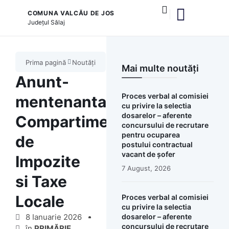
COMUNA VALCĂU DE JOS
Județul
Sălaj
și serviciile publice
Proiect PIDS 6.1 – Îngrijire vârstnici
Prima pagină
Noutăți
Mai multe noutăți
Anunt-
Proces verbal al comisiei
mentenanta
cu privire la selectia
dosarelor – aferente
Compartimentul
concursului de recrutare
pentru ocuparea
de
postului contractual
vacant de șofer
Impozite
7 August, 2026
si Taxe
Locale
Proces verbal al comisiei
cu privire la selectia
8 Ianuarie 2026
dosarelor – aferente
concursului de recrutare
în
PRIMĂRIE