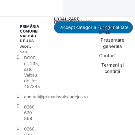
LOCALIZARE
Acest conținut este blocat până când acceptați categoria corespunzătoare de cookie-uri.
PRIMĂRIA
Accept categoria Funcționalitate
LINKURI
COMUNEI
UTILE
VALCĂU
Prezentare
DE JOS
generală
Județul
Sălaj
Contact
DC90,
nr. 235,
Termeni și
satul
condiții
Valcău
de Jos,
457345
contact@primariavalcaudejos.ro
0260
670
869
0260