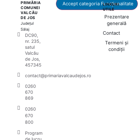
PRIMĂRIA
Accept categoria Funcționalitate
LINKURI
COMUNEI
UTILE
VALCĂU
Prezentare
DE JOS
generală
Județul
Sălaj
Contact
DC90,
nr. 235,
Termeni și
satul
condiții
Valcău
de Jos,
457345
contact@primariavalcaudejos.ro
0260
670
869
0260
670
800
Program
de lucru