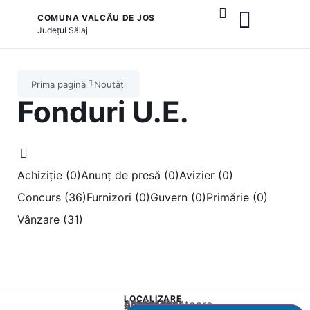
COMUNA VALCĂU DE JOS
Județul
Sălaj
și serviciile publice
Proiect PIDS 6.1 – Îngrijire vârstnici
Prima pagină
Noutăți
Fonduri U.E.
Achiziție (0)
Anunț de presă (0)
Avizier (0)
Concurs (36)
Furnizori (0)
Guvern (0)
Primărie (0)
Vânzare (31)
LOCALIZARE
Acest conținut este blocat până când acceptați categoria corespunzătoare de cookie-uri.