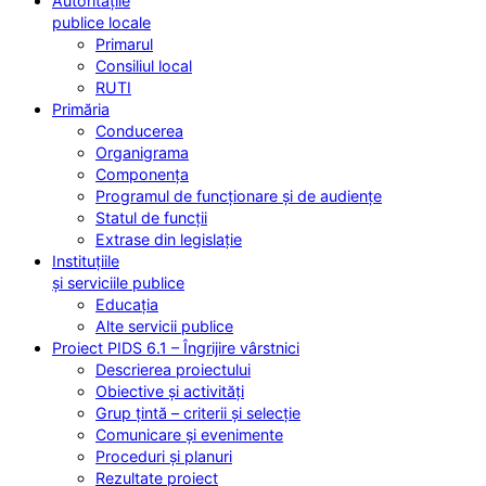
Autoritățile
publice locale
Primarul
Consiliul local
RUTI
Primăria
Conducerea
Organigrama
Componența
Programul de funcționare și de audiențe
Statul de funcții
Extrase din legislație
Instituțiile
și serviciile publice
Educația
Alte servicii publice
Proiect PIDS 6.1 – Îngrijire vârstnici
Descrierea proiectului
Obiective și activități
Grup țintă – criterii și selecție
Comunicare și evenimente
Proceduri și planuri
Rezultate proiect