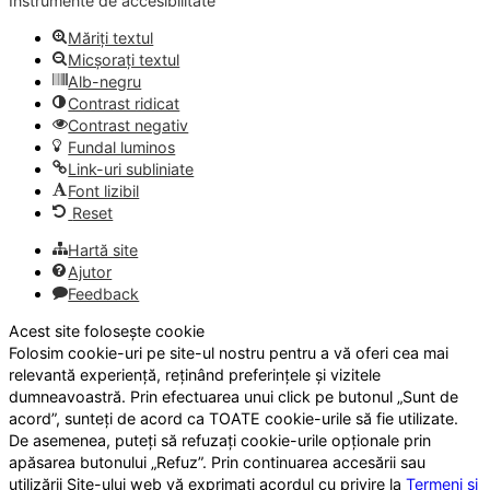
Instrumente de accesibilitate
Măriți textul
Micșorați textul
Alb-negru
Contrast ridicat
Contrast negativ
Fundal luminos
Link-uri subliniate
Font lizibil
Reset
Hartă site
Ajutor
Feedback
Acest site folosește cookie
Folosim cookie-uri pe site-ul nostru pentru a vă oferi cea mai
relevantă experiență, reținând preferințele și vizitele
dumneavoastră. Prin efectuarea unui click pe butonul „Sunt de
acord”, sunteți de acord ca TOATE cookie-urile să fie utilizate.
De asemenea, puteți să refuzați cookie-urile opționale prin
apăsarea butonului „Refuz”. Prin continuarea accesării sau
utilizării Site-ului web vă exprimați acordul cu privire la
Termeni și