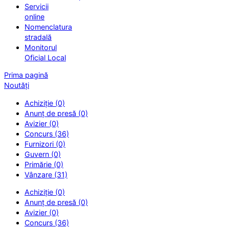
Servicii
online
Nomenclatura
stradală
Monitorul
Oficial Local
Prima pagină
Noutăți
Achiziție (0)
Anunț de presă (0)
Avizier (0)
Concurs (36)
Furnizori (0)
Guvern (0)
Primărie (0)
Vânzare (31)
Achiziție (0)
Anunț de presă (0)
Avizier (0)
Concurs (36)