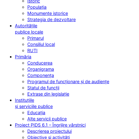
Istoric
Populația
Monumente istorice
Strategia de dezvoltare
Autoritățile
publice locale
Primarul
Consiliul local
RUTI
Primăria
Conducerea
Organigrama
Componența
Programul de funcționare și de audiențe
Statul de funcții
Extrase din legislație
Instituțiile
și serviciile publice
Educația
Alte servicii publice
Proiect PIDS 6.1 – Îngrijire vârstnici
Descrierea proiectului
Obiective și activități