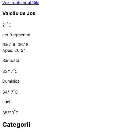
Vezi toate noutățile
Valcău de Jos
°
21
C
cer fragmentat
Răsărit: 06:15
Apus: 20:54
Sâmbătă
°
33/17
C
Duminică
°
34/17
C
Luni
°
35/20
C
Categorii