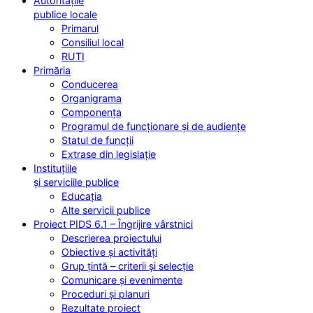
Autoritățile
publice locale
Primarul
Consiliul local
RUTI
Primăria
Conducerea
Organigrama
Componența
Programul de funcționare și de audiențe
Statul de funcții
Extrase din legislație
Instituțiile
și serviciile publice
Educația
Alte servicii publice
Proiect PIDS 6.1 – Îngrijire vârstnici
Descrierea proiectului
Obiective și activități
Grup țintă – criterii și selecție
Comunicare și evenimente
Proceduri și planuri
Rezultate proiect