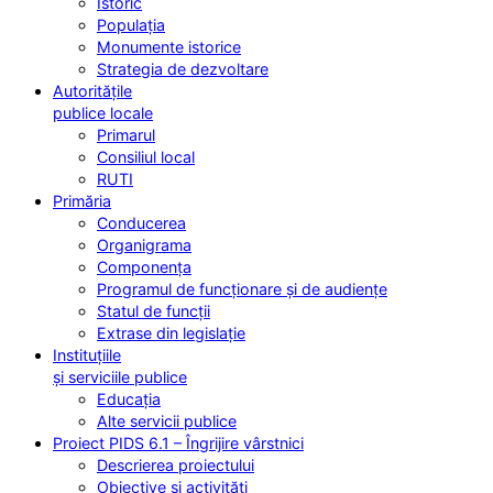
Istoric
Populația
Monumente istorice
Strategia de dezvoltare
Autoritățile
publice locale
Primarul
Consiliul local
RUTI
Primăria
Conducerea
Organigrama
Componența
Programul de funcționare și de audiențe
Statul de funcții
Extrase din legislație
Instituțiile
și serviciile publice
Educația
Alte servicii publice
Proiect PIDS 6.1 – Îngrijire vârstnici
Descrierea proiectului
Obiective și activități