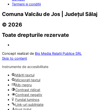
Termeni și condiții
Comuna Valcău de Jos | Județul Sălaj
© 2026
Toate drepturile rezervate
Concept realizat de
Big Media Relații Publice SRL
Skip to content
Instrumente de accesibilitate
Măriți textul
Micșorați textul
Alb-negru
Contrast ridicat
Contrast negativ
Fundal luminos
Link-uri subliniate
Font lizibil