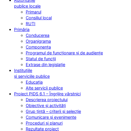
Autoritățile
publice locale
Primarul
Consiliul local
RUTI
Primăria
Conducerea
Organigrama
Componența
Programul de funcționare și de audiențe
Statul de funcții
Extrase din legislație
Instituțiile
și serviciile publice
Educația
Alte servicii publice
Proiect PIDS 6.1 – Îngrijire vârstnici
Descrierea proiectului
Obiective și activități
Grup țintă – criterii și selecție
Comunicare și evenimente
Proceduri și planuri
Rezultate proiect