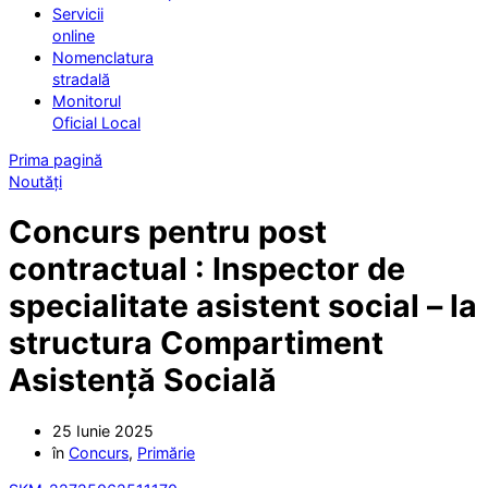
Servicii
online
Nomenclatura
stradală
Monitorul
Oficial Local
Prima pagină
Noutăți
Concurs pentru post
contractual : Inspector de
specialitate asistent social – la
structura Compartiment
Asistență Socială
25 Iunie 2025
în
Concurs
,
Primărie