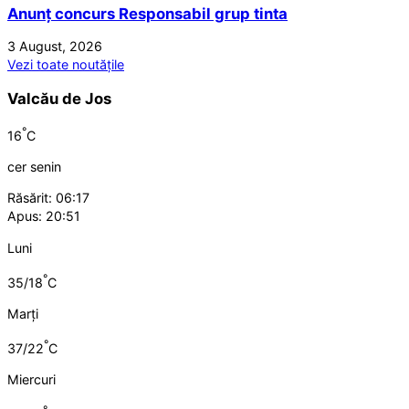
Anunț concurs Responsabil grup tinta
3 August, 2026
Vezi toate noutățile
Valcău de Jos
°
16
C
cer senin
Răsărit: 06:17
Apus: 20:51
Luni
°
35/18
C
Marți
°
37/22
C
Miercuri