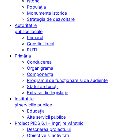
Istoric
Populația
Monumente istorice
Strategia de dezvoltare
Autoritățile
publice locale
Primarul
Consiliul local
RUTI
Primăria
Conducerea
Organigrama
Componența
Programul de funcționare și de audiențe
Statul de funcții
Extrase din legislație
Instituțiile
și serviciile publice
Educația
Alte servicii publice
Proiect PIDS 6.1 – Îngrijire vârstnici
Descrierea proiectului
Obiective și activități