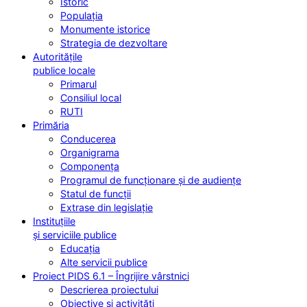
Istoric
Populația
Monumente istorice
Strategia de dezvoltare
Autoritățile
publice locale
Primarul
Consiliul local
RUTI
Primăria
Conducerea
Organigrama
Componența
Programul de funcționare și de audiențe
Statul de funcții
Extrase din legislație
Instituțiile
și serviciile publice
Educația
Alte servicii publice
Proiect PIDS 6.1 – Îngrijire vârstnici
Descrierea proiectului
Obiective și activități