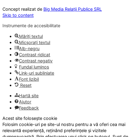
Concept realizat de
Big Media Relații Publice SRL
Skip to content
Instrumente de accesibilitate
Măriți textul
Micșorați textul
Alb-negru
Contrast ridicat
Contrast negativ
Fundal luminos
Link-uri subliniate
Font lizibil
Reset
Hartă site
Ajutor
Feedback
Acest site folosește cookie
Folosim cookie-uri pe site-ul nostru pentru a vă oferi cea mai
relevantă experiență, reținând preferințele și vizitele
dumneavoastră. Prin efectuarea unui click pe butonul „Sunt de