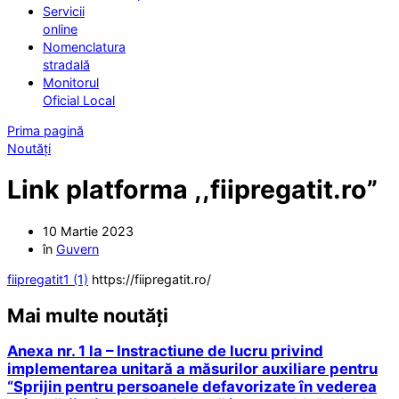
Servicii
online
Nomenclatura
stradală
Monitorul
Oficial Local
Prima pagină
Noutăți
Link platforma ,,fiipregatit.ro”
10 Martie 2023
în
Guvern
fiipregatit1 (1)
https://fiipregatit.ro/
Mai multe noutăți
Anexa nr. 1 la – Instractiune de lucru privind
implementarea unitară a măsurilor auxiliare pentru
“Sprijin pentru persoanele defavorizate în vederea