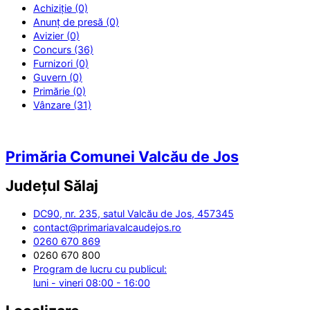
Achiziție (0)
Anunț de presă (0)
Avizier (0)
Concurs (36)
Furnizori (0)
Guvern (0)
Primărie (0)
Vânzare (31)
Primăria Comunei Valcău de Jos
Județul
Sălaj
DC90, nr. 235, satul Valcău de Jos, 457345
contact@primariavalcaudejos.ro
0260 670 869
0260 670 800
Program de lucru cu publicul:
luni - vineri 08:00 - 16:00