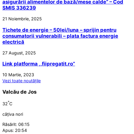
asigurării alimentelor de bază/mese calde” – Cod
SMIS 336239
21 Noiembrie, 2025
Tichete de energie – 50lei/luna – sprijin pentru
consumatorii vulnerabili – plata factura energie
electrică
27 August, 2025
Link platforma ,,fiipregatit.ro”
10 Martie, 2023
Vezi toate noutățile
Valcău de Jos
°
32
C
câțiva nori
Răsărit: 06:15
Apus: 20:54