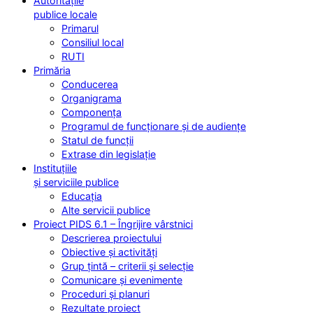
Autoritățile
publice locale
Primarul
Consiliul local
RUTI
Primăria
Conducerea
Organigrama
Componența
Programul de funcționare și de audiențe
Statul de funcții
Extrase din legislație
Instituțiile
și serviciile publice
Educația
Alte servicii publice
Proiect PIDS 6.1 – Îngrijire vârstnici
Descrierea proiectului
Obiective și activități
Grup țintă – criterii și selecție
Comunicare și evenimente
Proceduri și planuri
Rezultate proiect