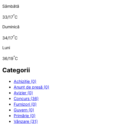
Sâmbătă
°
33/17
C
Duminică
°
34/17
C
Luni
°
36/19
C
Categorii
Achiziție (0)
Anunț de presă (0)
Avizier (0)
Concurs (36)
Furnizori (0)
Guvern (0)
Primărie (0)
Vânzare (31)