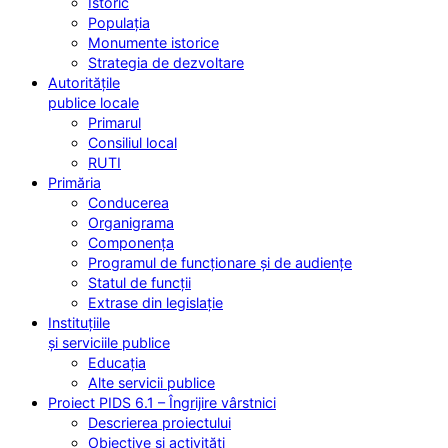
Istoric
Populația
Monumente istorice
Strategia de dezvoltare
Autoritățile
publice locale
Primarul
Consiliul local
RUTI
Primăria
Conducerea
Organigrama
Componența
Programul de funcționare și de audiențe
Statul de funcții
Extrase din legislație
Instituțiile
și serviciile publice
Educația
Alte servicii publice
Proiect PIDS 6.1 – Îngrijire vârstnici
Descrierea proiectului
Obiective și activități