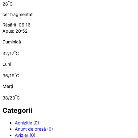
°
28
C
cer fragmentat
Răsărit: 06:16
Apus: 20:52
Duminică
°
32/17
C
Luni
°
36/19
C
Marți
°
38/23
C
Categorii
Achiziție (0)
Anunț de presă (0)
Avizier (0)