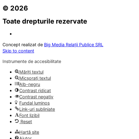
© 2026
Toate drepturile rezervate
Concept realizat de
Big Media Relații Publice SRL
Skip to content
Instrumente de accesibilitate
Măriți textul
Micșorați textul
Alb-negru
Contrast ridicat
Contrast negativ
Fundal luminos
Link-uri subliniate
Font lizibil
Reset
Hartă site
Ajutor