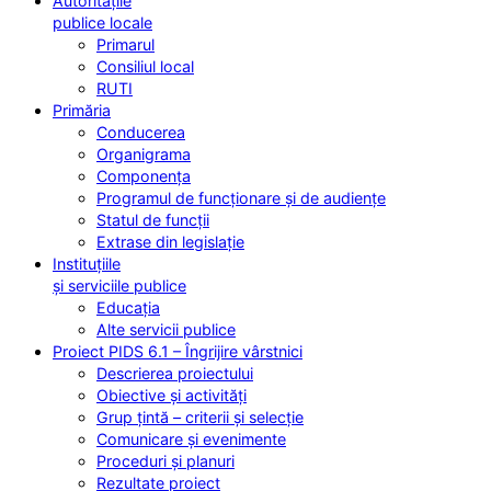
Autoritățile
publice locale
Primarul
Consiliul local
RUTI
Primăria
Conducerea
Organigrama
Componența
Programul de funcționare și de audiențe
Statul de funcții
Extrase din legislație
Instituțiile
și serviciile publice
Educația
Alte servicii publice
Proiect PIDS 6.1 – Îngrijire vârstnici
Descrierea proiectului
Obiective și activități
Grup țintă – criterii și selecție
Comunicare și evenimente
Proceduri și planuri
Rezultate proiect