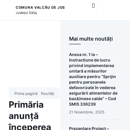
COMUNA VALCĂU DE JOS
și serviciile publice
Proiect PIDS 6.1 – Îngrijire vârstnici
Județul
Sălaj
Mai multe noutăți
Anexa nr. 1 la –
Instractiune de lucru
privind implementarea
unitară a măsurilor
auxiliare pentru “Sprijin
pentru persoanele
defavorizate în vederea
asigurării alimentelor de
Prima pagină
Noutăți
bază/mese calde” – Cod
Primăria
SMIS 336239
21 Noiembrie, 2025
anunță
începerea
Prezentare Proiect –