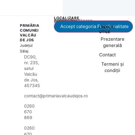
LOCALIZARE
Acest conținut este blocat până când acceptați categoria corespunzătoare de cookie-uri.
PRIMĂRIA
Accept categoria Funcționalitate
LINKURI
COMUNEI
UTILE
VALCĂU
Prezentare
DE JOS
generală
Județul
Sălaj
Contact
DC90,
nr. 235,
Termeni și
satul
condiții
Valcău
de Jos,
457345
contact@primariavalcaudejos.ro
0260
670
869
0260
670