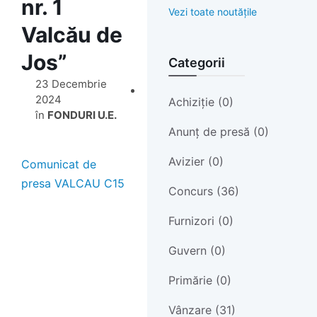
nr. 1
Vezi toate noutățile
Valcău de
Jos”
Categorii
23 Decembrie
2024
Achiziție (0)
în
FONDURI U.E.
Anunț de presă (0)
Avizier (0)
Comunicat de
presa VALCAU C15
Concurs (36)
Furnizori (0)
Guvern (0)
Primărie (0)
Vânzare (31)