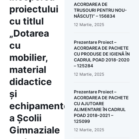
ACORDAREA DE
proiectului
TRUSOURI PENTRU NOU-
NĂSCUȚI” – 156834
cu titlul
12 Martie, 2025
„Dotarea
Prezentare Proiect –
cu
ACORDAREA DE PACHETE
CU PRODUSE DE IGIENĂ ÎN
mobilier,
CADRUL POAD 2018-2020
– 125284
material
12 Martie, 2025
didactice
și
Prezentare Proiect –
ACORDAREA DE PACHETE
echipamente
CU AJUTOARE
ALIMENTARE ÎN CADRUL
a Școlii
POAD 2018–2021 –
125099
Gimnaziale
12 Martie, 2025