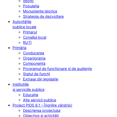
Istoric
Populația
Monumente istorice
Strategia de dezvoltare
Autoritățile
publice locale
Primarul
Consiliul local
RUTI
Primăria
Conducerea
Organigrama
Componența
Programul de funcționare și de audiențe
Statul de funcții
Extrase din legislație
Instituțiile
și serviciile publice
Educația
Alte servicii publice
Proiect PIDS 6.1 – Îngrijire vârstnici
Descrierea proiectului
Obiective și activități