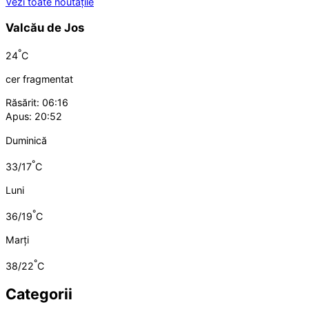
Vezi toate noutățile
Valcău de Jos
°
24
C
cer fragmentat
Răsărit: 06:16
Apus: 20:52
Duminică
°
33/17
C
Luni
°
36/19
C
Marți
°
38/22
C
Categorii