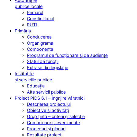
Autoritățile
publice locale
Primarul
Consiliul local
RUTI
Primăria
Conducerea
Organigrama
Componența
Programul de funcționare și de audiențe
Statul de funcții
Extrase din legislație
Instituțiile
și serviciile publice
Educația
Alte servicii publice
Proiect PIDS 6.1 – Îngrijire vârstnici
Descrierea proiectului
Obiective și activități
Grup țintă – criterii și selecție
Comunicare și evenimente
Proceduri și planuri
Rezultate proiect