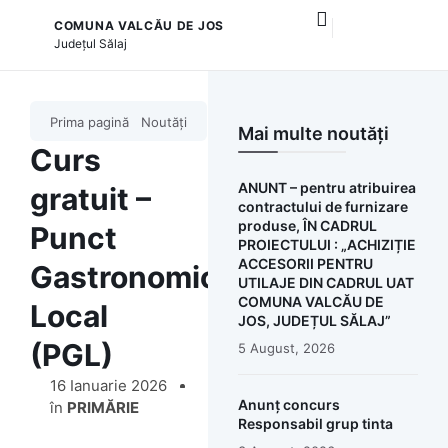
COMUNA VALCĂU DE JOS
și serviciile publice
Proiect PIDS 6.1 – Îngrijire vârstnici
Județul
Sălaj
Prima pagină
Noutăți
Mai multe noutăți
Curs
ANUNT – pentru atribuirea
gratuit –
contractului de furnizare
produse, ÎN CADRUL
Punct
PROIECTULUI : „ACHIZIȚIE
ACCESORII PENTRU
Gastronomic
UTILAJE DIN CADRUL UAT
COMUNA VALCĂU DE
Local
JOS, JUDEȚUL SĂLAJ”
(PGL)
5 August, 2026
16 Ianuarie 2026
Anunț concurs
în
PRIMĂRIE
Responsabil grup tinta