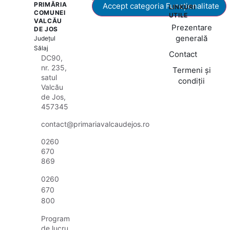
PRIMĂRIA
Accept categoria Funcționalitate
LINKURI
COMUNEI
UTILE
VALCĂU
Prezentare
DE JOS
generală
Județul
Sălaj
Contact
DC90,
nr. 235,
Termeni și
satul
condiții
Valcău
de Jos,
457345
contact@primariavalcaudejos.ro
0260
670
869
0260
670
800
Program
de lucru