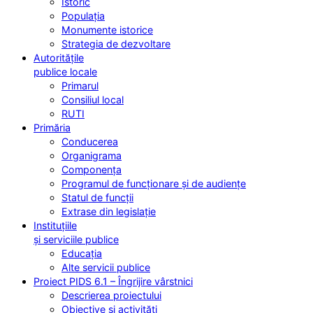
Istoric
Populația
Monumente istorice
Strategia de dezvoltare
Autoritățile
publice locale
Primarul
Consiliul local
RUTI
Primăria
Conducerea
Organigrama
Componența
Programul de funcționare și de audiențe
Statul de funcții
Extrase din legislație
Instituțiile
și serviciile publice
Educația
Alte servicii publice
Proiect PIDS 6.1 – Îngrijire vârstnici
Descrierea proiectului
Obiective și activități