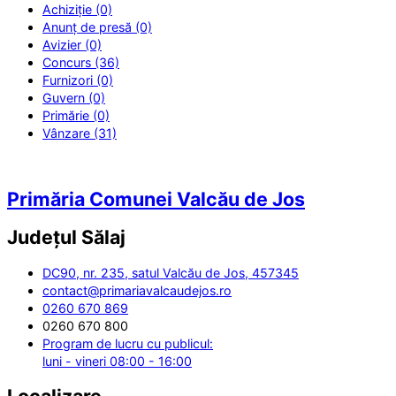
Achiziție (0)
Anunț de presă (0)
Avizier (0)
Concurs (36)
Furnizori (0)
Guvern (0)
Primărie (0)
Vânzare (31)
Primăria Comunei Valcău de Jos
Județul
Sălaj
DC90, nr. 235, satul Valcău de Jos, 457345
contact@primariavalcaudejos.ro
0260 670 869
0260 670 800
Program de lucru cu publicul:
luni - vineri 08:00 - 16:00