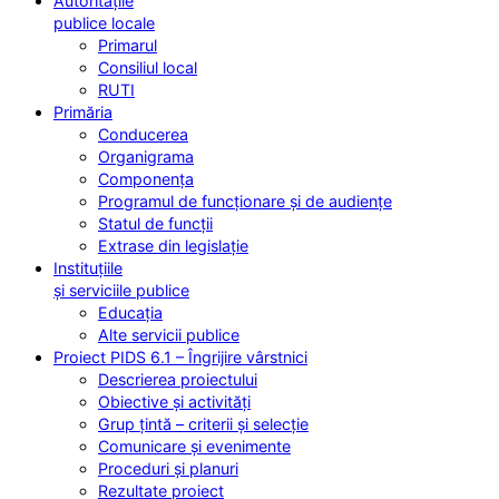
Autoritățile
publice locale
Primarul
Consiliul local
RUTI
Primăria
Conducerea
Organigrama
Componența
Programul de funcționare și de audiențe
Statul de funcții
Extrase din legislație
Instituțiile
și serviciile publice
Educația
Alte servicii publice
Proiect PIDS 6.1 – Îngrijire vârstnici
Descrierea proiectului
Obiective și activități
Grup țintă – criterii și selecție
Comunicare și evenimente
Proceduri și planuri
Rezultate proiect