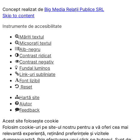
Concept realizat de
Big Media Relații Publice SRL
Skip to content
Instrumente de accesibilitate
Măriți textul
Micșorați textul
Alb-negru
Contrast ridicat
Contrast negativ
Fundal luminos
Link-uri subliniate
Font lizibil
Reset
Hartă site
Ajutor
Feedback
Acest site folosește cookie
Folosim cookie-uri pe site-ul nostru pentru a vă oferi cea mai
relevantă experiență, reținând preferințele și vizitele
dumneavoastră. Prin efectuarea unui click pe butonul „Sunt de