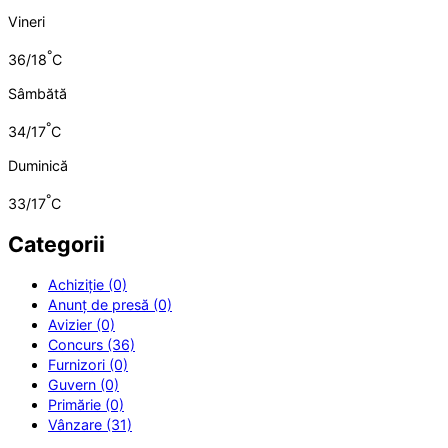
Vineri
°
36/18
C
Sâmbătă
°
34/17
C
Duminică
°
33/17
C
Categorii
Achiziție (0)
Anunț de presă (0)
Avizier (0)
Concurs (36)
Furnizori (0)
Guvern (0)
Primărie (0)
Vânzare (31)