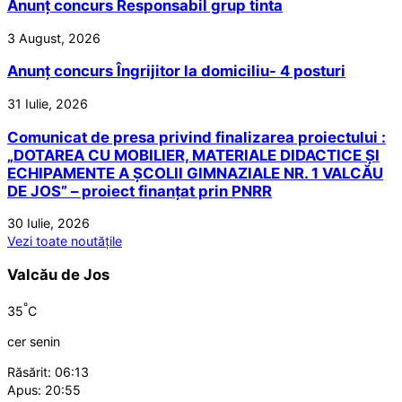
Anunț concurs Responsabil grup tinta
3 August, 2026
Anunț concurs Îngrijitor la domiciliu- 4 posturi
31 Iulie, 2026
Comunicat de presa privind finalizarea proiectului :
„DOTAREA CU MOBILIER, MATERIALE DIDACTICE ȘI
ECHIPAMENTE A ȘCOLII GIMNAZIALE NR. 1 VALCĂU
DE JOS” – proiect finanțat prin PNRR
30 Iulie, 2026
Vezi toate noutățile
Valcău de Jos
°
35
C
cer senin
Răsărit: 06:13
Apus: 20:55