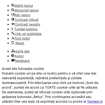
Măriți textul
Micșorați textul
Alb-negru
Contrast ridicat
Contrast negativ
Fundal luminos
Link-uri subliniate
Font lizibil
Reset
Hartă site
Ajutor
Feedback
Acest site folosește cookie
Folosim cookie-uri pe site-ul nostru pentru a vă oferi cea mai
relevantă experiență, reținând preferințele și vizitele
dumneavoastră. Prin efectuarea unui click pe butonul „Sunt de
acord”, sunteți de acord ca TOATE cookie-urile să fie utilizate.
De asemenea, puteți să refuzați cookie-urile opționale prin
apăsarea butonului „Refuz”. Prin continuarea accesării sau
utilizării Site-ului web vă exprimați acordul cu privire la
Termeni și