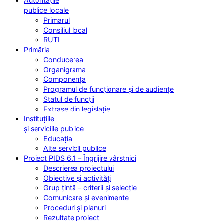
Autoritățile
publice locale
Primarul
Consiliul local
RUTI
Primăria
Conducerea
Organigrama
Componența
Programul de funcționare și de audiențe
Statul de funcții
Extrase din legislație
Instituțiile
și serviciile publice
Educația
Alte servicii publice
Proiect PIDS 6.1 – Îngrijire vârstnici
Descrierea proiectului
Obiective și activități
Grup țintă – criterii și selecție
Comunicare și evenimente
Proceduri și planuri
Rezultate proiect