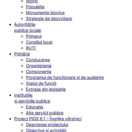
Istoric
Populația
Monumente istorice
Strategia de dezvoltare
Autoritățile
publice locale
Primarul
Consiliul local
RUTI
Primăria
Conducerea
Organigrama
Componența
Programul de funcționare și de audiențe
Statul de funcții
Extrase din legislație
Instituțiile
și serviciile publice
Educația
Alte servicii publice
Proiect PIDS 6.1 – Îngrijire vârstnici
Descrierea proiectului
Obiective și activități