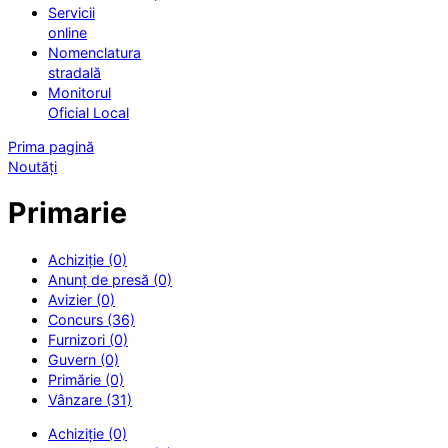
Servicii
online
Nomenclatura
stradală
Monitorul
Oficial Local
Prima pagină
Noutăți
Primarie
Achiziție (0)
Anunț de presă (0)
Avizier (0)
Concurs (36)
Furnizori (0)
Guvern (0)
Primărie (0)
Vânzare (31)
Achiziție (0)