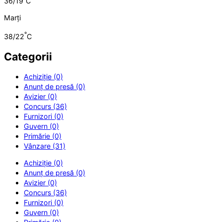
36/19
C
Marți
°
38/22
C
Categorii
Achiziție (0)
Anunț de presă (0)
Avizier (0)
Concurs (36)
Furnizori (0)
Guvern (0)
Primărie (0)
Vânzare (31)
Achiziție (0)
Anunț de presă (0)
Avizier (0)
Concurs (36)
Furnizori (0)
Guvern (0)