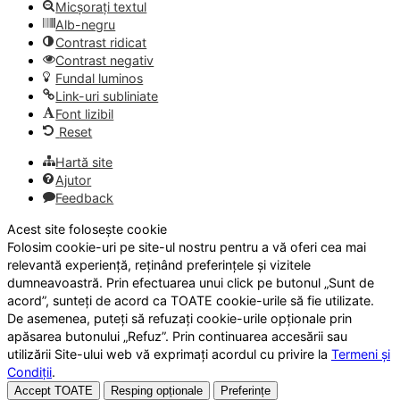
Micșorați textul
Alb-negru
Contrast ridicat
Contrast negativ
Fundal luminos
Link-uri subliniate
Font lizibil
Reset
Hartă site
Ajutor
Feedback
Acest site folosește cookie
Folosim cookie-uri pe site-ul nostru pentru a vă oferi cea mai
relevantă experiență, reținând preferințele și vizitele
dumneavoastră. Prin efectuarea unui click pe butonul „Sunt de
acord”, sunteți de acord ca TOATE cookie-urile să fie utilizate.
De asemenea, puteți să refuzați cookie-urile opționale prin
apăsarea butonului „Refuz”. Prin continuarea accesării sau
utilizării Site-ului web vă exprimați acordul cu privire la
Termeni și
Condiții
.
Accept TOATE
Resping opționale
Preferințe